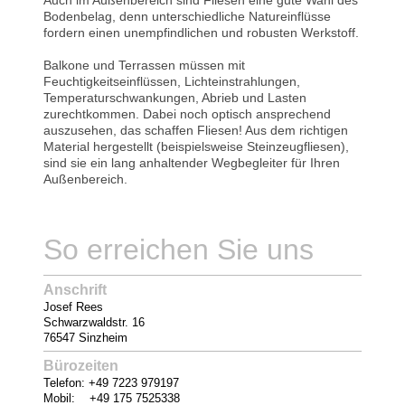
Auch im Außenbereich sind Fliesen eine gute Wahl des
Bodenbelag, denn unterschiedliche Natureinflüsse
fordern einen unempfindlichen und robusten Werkstoff.
Balkone und Terrassen müssen mit
Feuchtigkeitseinflüssen, Lichteinstrahlungen,
Temperaturschwankungen, Abrieb und Lasten
zurechtkommen. Dabei noch optisch ansprechend
auszusehen, das schaffen Fliesen! Aus dem richtigen
Material hergestellt (beispielsweise Steinzeugfliesen),
sind sie ein lang anhaltender Wegbegleiter für Ihren
Außenbereich.
So erreichen Sie uns
Anschrift
Josef Rees
Schwarzwaldstr. 16
76547 Sinzheim
Bürozeiten
Telefon: +49 7223 979197
Mobil: +49 175 7525338